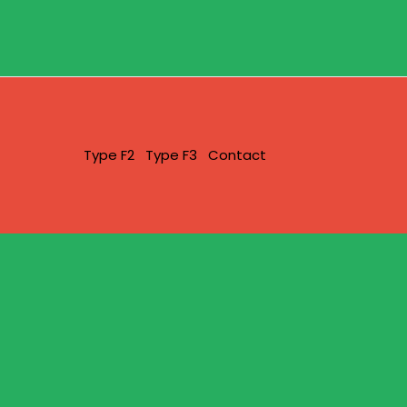
Type F2
Type F3
Contact