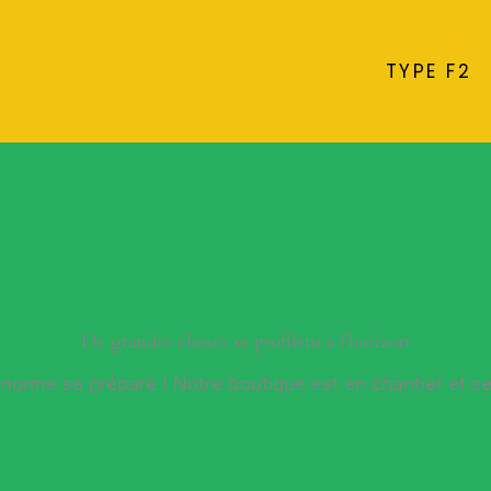
TYPE F2
De grandes choses se profilent à l’horizon
orme se prépare ! Notre boutique est en chantier et se