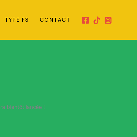
TYPE F3
CONTACT
ra bientôt lancée !